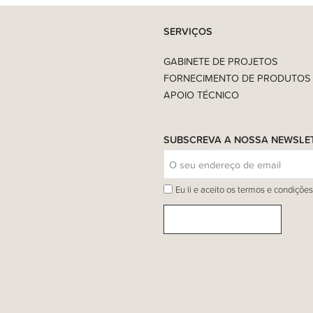
SERVIÇOS
GABINETE DE PROJETOS
FORNECIMENTO DE PRODUTOS
APOIO TÉCNICO
SUBSCREVA A NOSSA NEWSLE
Eu li e aceito os termos e condições