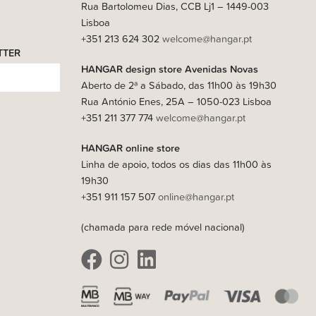
Rua Bartolomeu Dias, CCB Lj1 – 1449-003
Lisboa
+351 213 624 302
welcome@hangar.pt
TTER
HANGAR design store Avenidas Novas
Aberto de 2ª a Sábado, das 11h00 às 19h30
Rua António Enes, 25A – 1050-023 Lisboa
+351 211 377 774
welcome@hangar.pt
HANGAR online store
Linha de apoio, todos os dias das 11h00 às
19h30
+351 911 157 507
online@hangar.pt
(chamada para rede móvel nacional)