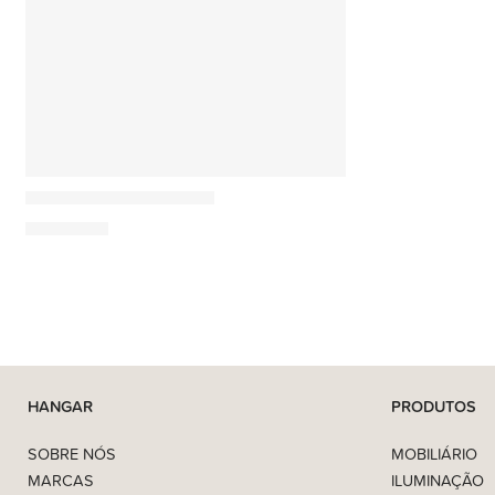
Hangar
Avenidas Sofá modular
9.435,00
€
HANGAR
PRODUTOS
SOBRE NÓS
MOBILIÁRIO
MARCAS
ILUMINAÇÃO