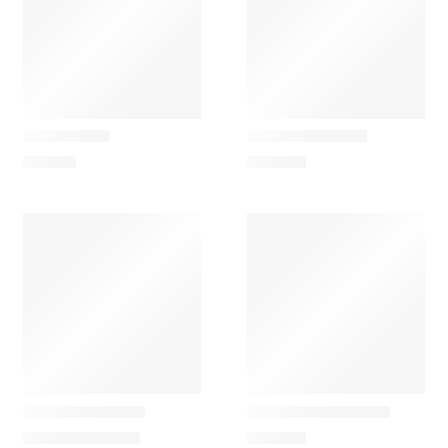
Ferm Living
Ferm Living
Feve Banco
Feve Secretária
119,00
€
399,00
€
Ferm Living
Ferm Living
Muru Cadeirinha
Oval Dorm Estante
49,00
€
–
499,00
€
379,00
€