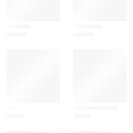
Ferm Living
Ferm Living
Tilu Berço
Tilu Cómoda
1.155,00
€
1.085,00
€
Ferm Living
Ferm Living
Isola Mesa de Apoio
Tilu
199,00
€
149,00
€