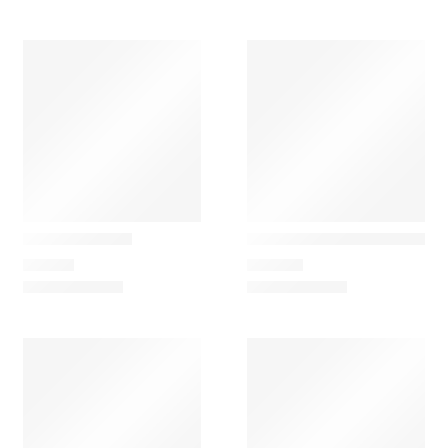
Ferm Living
Ferm Living
Settle Cortina
Settle Cortina Dossel par
75,00
€
109,00
€