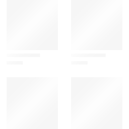
Ferm Living
Ferm Living
The World Pouf
Sill Junior Cama
179,00
€
815,00
€
Ferm Living
Ferm Living