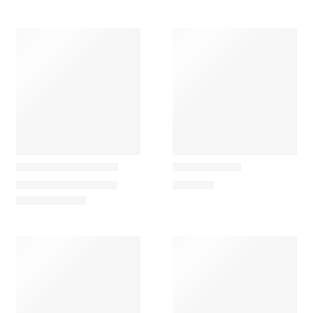
Ethnicraft
Ferm Living
Geometric Consola
Pylo Consola
1.859,00
€
–
2.219,00
€
999,00
€