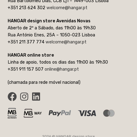
Rua Bartolomeu Dias, CCB Lj1 – 1449-003 Lisboa
+351 213 624 302
welcome@hangar.pt
HANGAR design store Avenidas Novas
Aberto de 2ª a Sábado, das 11h00 às 19h30
Rua António Enes, 25A – 1050-023 Lisboa
+351 211 377 774
welcome@hangar.pt
HANGAR online store
Linha de apoio, todos os dias das 11h00 às 19h30
+351 911 157 507
online@hangar.pt
(chamada para rede móvel nacional)
2026 © HANGAR design store