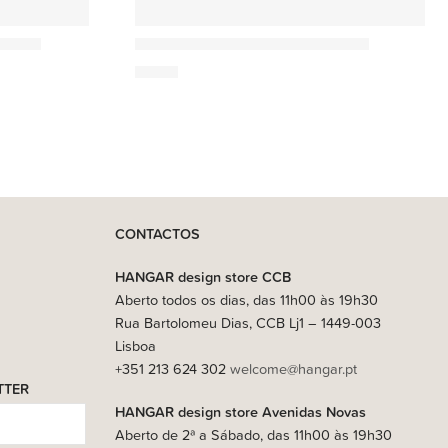
Ach Brito
 100g
Sabonete Triple Alfazema -150g
4,90
€
CONTACTOS
HANGAR design store CCB
Aberto todos os dias, das 11h00 às 19h30
Rua Bartolomeu Dias, CCB Lj1 – 1449-003
Lisboa
+351 213 624 302
welcome@hangar.pt
TTER
HANGAR design store Avenidas Novas
Aberto de 2ª a Sábado, das 11h00 às 19h30