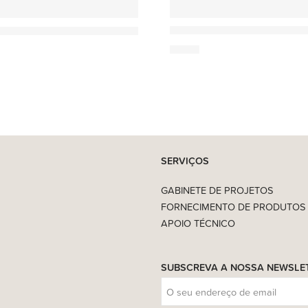
Ach Brito
Sabonete Barbear – Musgo
 Luxury Platinium – Sabonete Perfumado 250g
6,50
€
SERVIÇOS
GABINETE DE PROJETOS
FORNECIMENTO DE PRODUTOS
APOIO TÉCNICO
SUBSCREVA A NOSSA NEWSLE