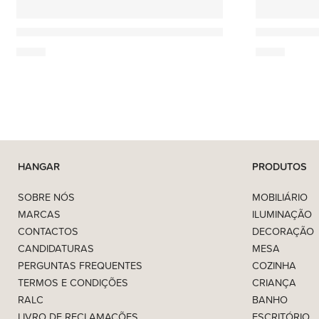
Nesti Dante
Nesti Dante
Nesti Dante Luxury Black – Sabonete Perfumado 250g
Nesti Dante
7,00
€
7,00
€
HANGAR
PRODUTOS
SOBRE NÓS
MOBILIÁRIO
MARCAS
ILUMINAÇÃO
CONTACTOS
DECORAÇÃO
CANDIDATURAS
MESA
PERGUNTAS FREQUENTES
COZINHA
TERMOS E CONDIÇÕES
CRIANÇA
RALC
BANHO
LIVRO DE RECLAMAÇÕES
ESCRITÓRIO