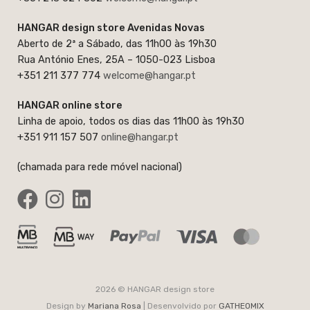
HANGAR design store Avenidas Novas
Aberto de 2ª a Sábado, das 11h00 às 19h30
Rua António Enes, 25A – 1050-023 Lisboa
+351 211 377 774
welcome@hangar.pt
HANGAR online store
Linha de apoio, todos os dias das 11h00 às 19h30
+351 911 157 507
online@hangar.pt
(chamada para rede móvel nacional)
2026 © HANGAR design store
Design by
Mariana Rosa
| Desenvolvido por
GATHEOMIX