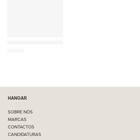
Ferm Living
Skye Candeeiro de Mesa Infantil
119,00
€
HANGAR
SOBRE NÓS
MARCAS
CONTACTOS
CANDIDATURAS