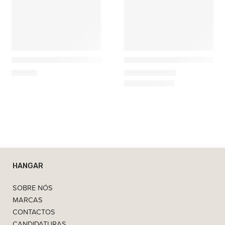
Costa Nova
Costa Nova
Jarro Alto Simples Edição Marrakesh
Prato Simples Edição Mar
37,00
€
10,75
€
–
15,25
€
HANGAR
SOBRE NÓS
MARCAS
CONTACTOS
CANDIDATURAS