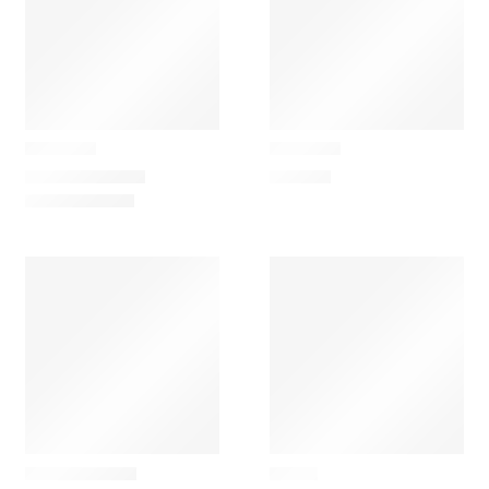
Novoform
Ethnicraft
Sparrow
Grooves
30,00
€
–
62,00
€
199,00
€
Ferm Living
Ferm Living
Marnen Jarra
Tvara