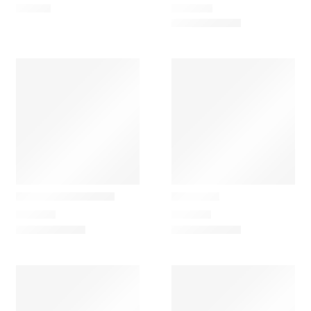
39,00
€
249,00
€
Laboratório d'Estórias
Laboratório d'Estórias
Joaninha, voa, voa
Libelinha
102,00
€
108,00
€