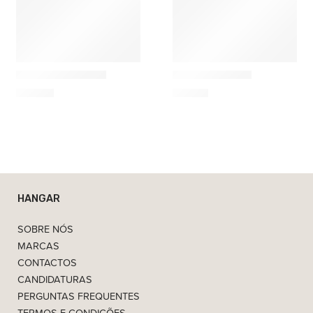
Kartell
Laboratório d'Estórias
Tic & Tac Relógio
Melro Evidente
114,00
€
65,00
€
HANGAR
SOBRE NÓS
MARCAS
CONTACTOS
CANDIDATURAS
PERGUNTAS FREQUENTES
TERMOS E CONDIÇÕES