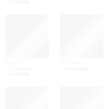
Laboratório d'Estórias
Laboratório d'Estórias
O Galo
Papa Figos
31,00
€
–
57,00
€
65,00
€
–
102,00
€