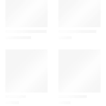
Laboratório d'Estórias
Kartell
A Medusa e o Manjerico
Air Du Temps Relógio
26,00
€
–
29,90
€
197,00
€
Laboratório d'Estórias
Laboratório d'Estórias
Borboletas
Corvo Malandro
108,00
€
72,00
€