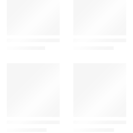
Cutipol
Cutipol
Seleção de Cutelaria Bali
Seleção de Cutelaria Ebon
361,80
€
–
2.114,95
€
354,90
€
–
2.071,50
€
Cutipol
Cutipol
Seleção de Cutelaria Goa
Seleção de Cutelaria Moon
314,40
€
–
1.830,85
€
303,60
€
–
1.725,55
€