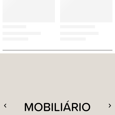
Brdr. Krüger
Ethnicraft
ARV Cadeira
Blackbird Armário
1.673,00
€
–
2.276,00
€
3.229,00
€
–
3.329,00
€