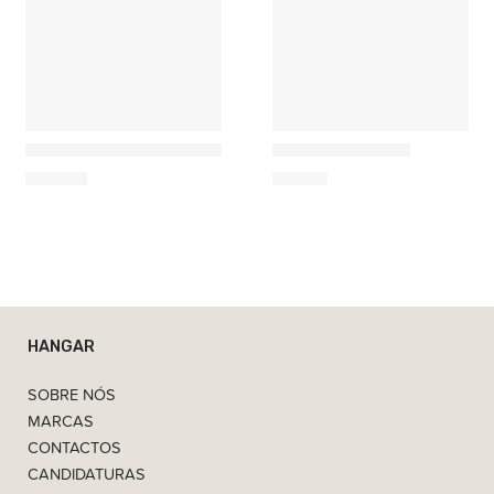
Ferm Living
Ethnicraft
Balance Castiçal
PI Conjunto de Bases para Vela
39,00
€
139,00
€
HANGAR
SOBRE NÓS
MARCAS
CONTACTOS
CANDIDATURAS