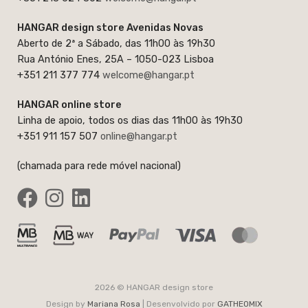
HANGAR design store Avenidas Novas
Aberto de 2ª a Sábado, das 11h00 às 19h30
Rua António Enes, 25A – 1050-023 Lisboa
+351 211 377 774
welcome@hangar.pt
HANGAR online store
Linha de apoio, todos os dias das 11h00 às 19h30
+351 911 157 507
online@hangar.pt
(chamada para rede móvel nacional)
2026 © HANGAR design store
Design by
Mariana Rosa
| Desenvolvido por
GATHEOMIX