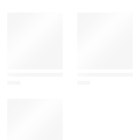
Nesti Dante
Nesti Dante
Dolce Vivere Toscana – Sabonete Perfumado 250g
Nesti Dante Luxury Black
6,00
€
7,00
€