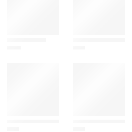
Nesti Dante
Nesti Dante
60 Anos – Líquido
Nesti Dante Luxury Gold 
14,90
€
7,00
€
Nesti Dante
Nesti Dante
Dolce Vivere Firenze – Sabonete Perfumado 250g
Dolce Vivere Porto Fino N
6,00
€
6,00
€