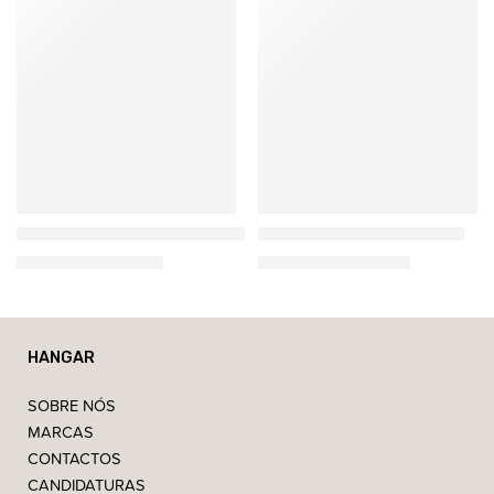
Cutipol
Cutipol
Seleção de Cutelaria Rondo
Seleção de Cutelaria Goa
459,77
€
–
2.611,35
€
587,07
€
–
3.353,90
€
HANGAR
SOBRE NÓS
MARCAS
CONTACTOS
CANDIDATURAS