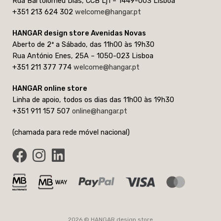
Rua Bartolomeu Dias, CCB Lj1 – 1449-003 Lisboa
+351 213 624 302
welcome@hangar.pt
HANGAR design store Avenidas Novas
Aberto de 2ª a Sábado, das 11h00 às 19h30
Rua António Enes, 25A – 1050-023 Lisboa
+351 211 377 774
welcome@hangar.pt
HANGAR online store
Linha de apoio, todos os dias das 11h00 às 19h30
+351 911 157 507
online@hangar.pt
(chamada para rede móvel nacional)
2026 © HANGAR design store