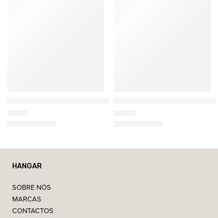
Costa Nova
Costa Nova
Prato Oval Simples Edição Riviera
Folha Louro Edição Riviera 
9,25
€
11,75
€
HANGAR
SOBRE NÓS
MARCAS
CONTACTOS