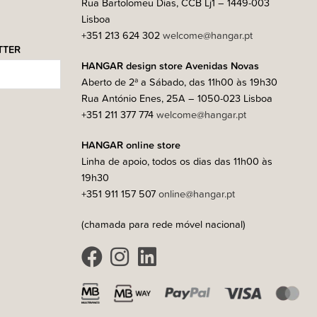
Rua Bartolomeu Dias, CCB Lj1 – 1449-003
Lisboa
+351 213 624 302
welcome@hangar.pt
TTER
HANGAR design store Avenidas Novas
Aberto de 2ª a Sábado, das 11h00 às 19h30
Rua António Enes, 25A – 1050-023 Lisboa
+351 211 377 774
welcome@hangar.pt
HANGAR online store
Linha de apoio, todos os dias das 11h00 às
19h30
+351 911 157 507
online@hangar.pt
(chamada para rede móvel nacional)