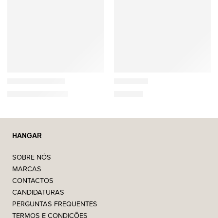
Artemide
Artemide
Dioscuri Tavolo
NH-S1-14
180,00
€
–
560,00
€
465,00
€
HANGAR
SOBRE NÓS
MARCAS
CONTACTOS
CANDIDATURAS
PERGUNTAS FREQUENTES
TERMOS E CONDIÇÕES