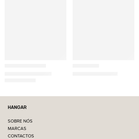
Gazzda
Gazzda
𝗙𝗮𝘄𝗻 – Aparador
Fawn Cama
3.990,00
€
–
6.320,00
€
1.740,00
€
–
2.190,00
€
HANGAR
SOBRE NÓS
MARCAS
CONTACTOS