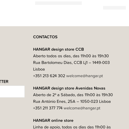
2.200,00
€
–
3.450,00
€
CONTACTOS
HANGAR design store CCB
Aberto todos os dias, das 11h00 às 19h30
Rua Bartolomeu Dias, CCB Lj1 – 1449-003
Lisboa
+351 213 624 302
welcome@hangar.pt
TTER
HANGAR design store Avenidas Novas
Aberto de 2ª a Sábado, das 11h00 às 19h30
Rua António Enes, 25A – 1050-023 Lisboa
+351 211 377 774
welcome@hangar.pt
HANGAR online store
Linha de apoio, todos os dias das 11h00 às