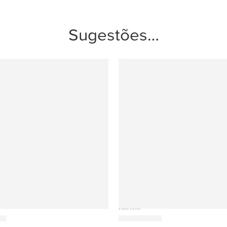
Sugestões…
Gazzda
or
Fawn Cama