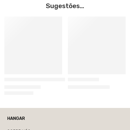
Sugestões…
Ethnicraft
Ethnicraft
N701 Ethnicraft Pouf Singular
Grooves Mesa
619,00
€
–
1.119,00
€
1.099,00
€
–
1.799,00
€
HANGAR