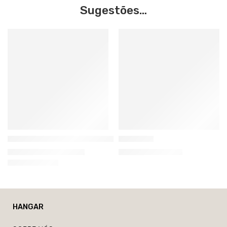
Sugestões…
Gazzda
Ethnicraft
Fawn Aparador Baixo de Gavetas
PI Cabide
2.290,00
€
–
4.260,00
€
529,00
€
–
649,00
€
HANGAR