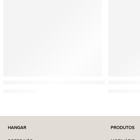
Esteban
Esteban
Iris Cachemire – Vela perfumada decorativa(180g)
Légendes d’Or
18,95
€
–
34,95
€
18,95
€
–
34,95
HANGAR
PRODUTOS