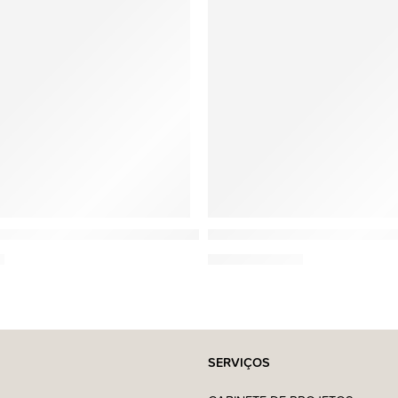
Esteban
ient – Vela perfumada decorativa(180g)
Teck & Tonka – Vela perfuma
€
18,95
€
–
34,95
€
SERVIÇOS