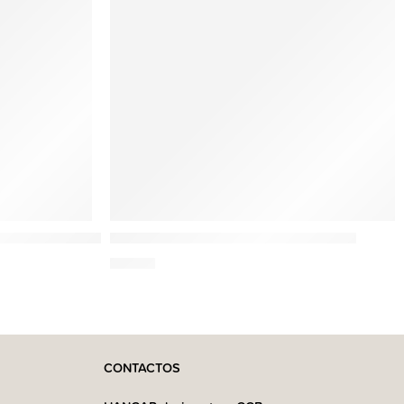
Esteban
da decorativa(180g)
Néroli Fragrância em Recarga(250ml)
24,95
€
CONTACTOS