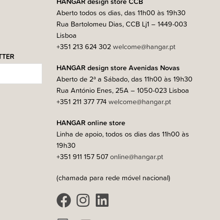
HANGAR design store CCB
Aberto todos os dias, das 11h00 às 19h30
Rua Bartolomeu Dias, CCB Lj1 – 1449-003
Lisboa
+351 213 624 302
welcome@hangar.pt
TTER
HANGAR design store Avenidas Novas
Aberto de 2ª a Sábado, das 11h00 às 19h30
Rua António Enes, 25A – 1050-023 Lisboa
+351 211 377 774
welcome@hangar.pt
HANGAR online store
Linha de apoio, todos os dias das 11h00 às
19h30
+351 911 157 507
online@hangar.pt
(chamada para rede móvel nacional)