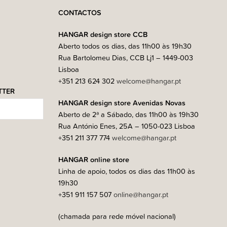
CONTACTOS
HANGAR design store CCB
Aberto todos os dias, das 11h00 às 19h30
Rua Bartolomeu Dias, CCB Lj1 – 1449-003
Lisboa
+351 213 624 302
welcome@hangar.pt
TTER
HANGAR design store Avenidas Novas
Aberto de 2ª a Sábado, das 11h00 às 19h30
Rua António Enes, 25A – 1050-023 Lisboa
+351 211 377 774
welcome@hangar.pt
HANGAR online store
Linha de apoio, todos os dias das 11h00 às
19h30
+351 911 157 507
online@hangar.pt
(chamada para rede móvel nacional)