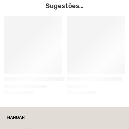
Sugestões…
Nanimarquina
Vibia
Doblecara Tapete Kilim de Lã Afegã
Flamingo 1530 Candeeiro
3.394,80
€
–
9.977,76
€
2.091,00
€
HANGAR