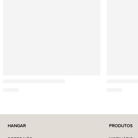
Esteban
Esteban
Légendes d’Orient Recarga
Teck e Tonka
24,95
€
24,95
€
HANGAR
PRODUTOS