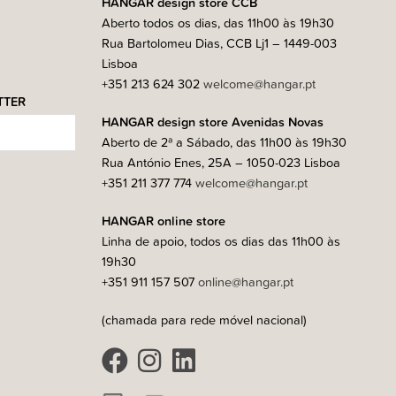
HANGAR design store CCB
Aberto todos os dias, das 11h00 às 19h30
Rua Bartolomeu Dias, CCB Lj1 – 1449-003
Lisboa
+351 213 624 302
welcome@hangar.pt
TTER
HANGAR design store Avenidas Novas
Aberto de 2ª a Sábado, das 11h00 às 19h30
Rua António Enes, 25A – 1050-023 Lisboa
+351 211 377 774
welcome@hangar.pt
HANGAR online store
Linha de apoio, todos os dias das 11h00 às
19h30
+351 911 157 507
online@hangar.pt
(chamada para rede móvel nacional)