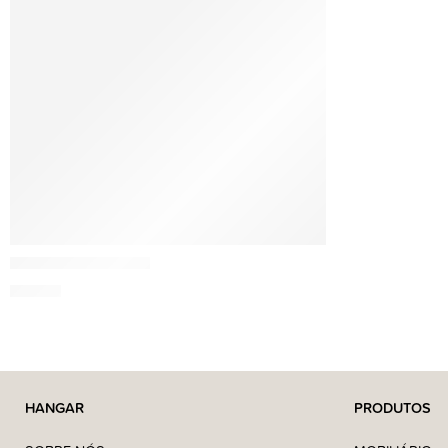
Esteban
Difusor Easy Living
59,95
€
HANGAR
PRODUTOS