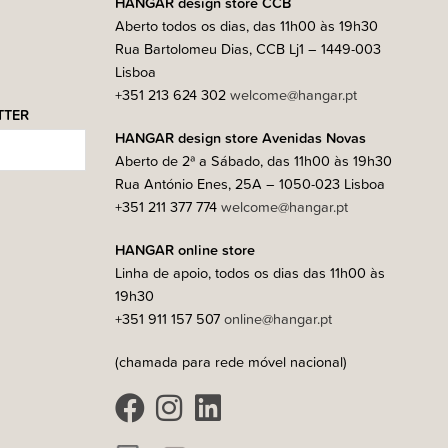
HANGAR design store CCB
Aberto todos os dias, das 11h00 às 19h30
Rua Bartolomeu Dias, CCB Lj1 – 1449-003
Lisboa
+351 213 624 302
welcome@hangar.pt
TTER
HANGAR design store Avenidas Novas
Aberto de 2ª a Sábado, das 11h00 às 19h30
Rua António Enes, 25A – 1050-023 Lisboa
+351 211 377 774
welcome@hangar.pt
HANGAR online store
Linha de apoio, todos os dias das 11h00 às
19h30
+351 911 157 507
online@hangar.pt
(chamada para rede móvel nacional)