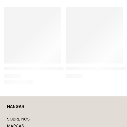
Ethnicraft
Ethnicraft
Donut Pouf Redondo de Outdoor
Bulky Pouf Redondo de Cant
389,00
€
729,00
€
HANGAR
SOBRE NÓS
MARCAS