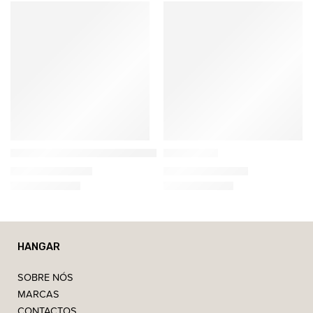
Casamance
&Tradition
Zebu Almofada de Riscas de Veludo
Lato Mesa
134,10
€
–
149,00
€
530,13
€
–
613,77
€
HANGAR
SOBRE NÓS
MARCAS
CONTACTOS