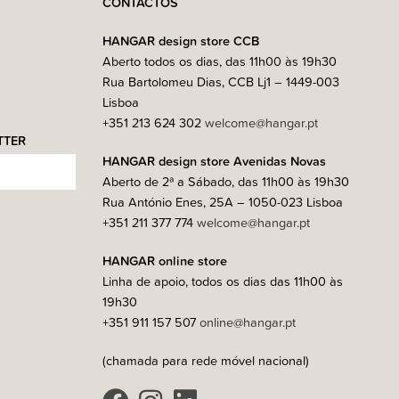
CONTACTOS
HANGAR design store CCB
Aberto todos os dias, das 11h00 às 19h30
Rua Bartolomeu Dias, CCB Lj1 – 1449-003
Lisboa
+351 213 624 302
welcome@hangar.pt
TTER
HANGAR design store Avenidas Novas
Aberto de 2ª a Sábado, das 11h00 às 19h30
Rua António Enes, 25A – 1050-023 Lisboa
+351 211 377 774
welcome@hangar.pt
HANGAR online store
Linha de apoio, todos os dias das 11h00 às
19h30
+351 911 157 507
online@hangar.pt
(chamada para rede móvel nacional)