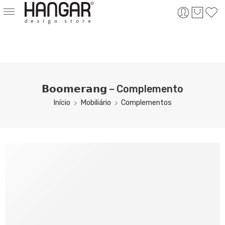
𝗕𝗼𝗼𝗺𝗲𝗿𝗮𝗻𝗴 – Complemento
Início
Mobiliário
Complementos