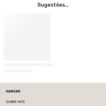
Sugestões…
Ethnicraft
Boomerang Mesa de Centro
509,00
€
–
829,00
€
HANGAR
SOBRE NÓS