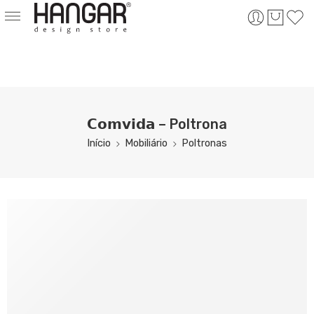
𝗖𝗼𝗺𝘃𝗶𝗱𝗮 – Poltrona
Início
Mobiliário
Poltronas